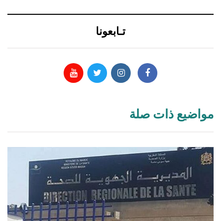
تـابعونا
مواضيع ذات صلة