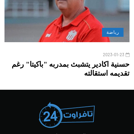
رياضة
2023-01-23
حسنية اكادير يتشبث بمدربه "باكيتا" رغم
تقديمه استقالته