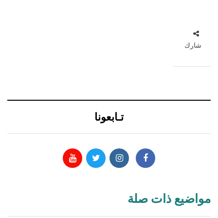
شارك
تـابعونا
مواضيع ذات صلة