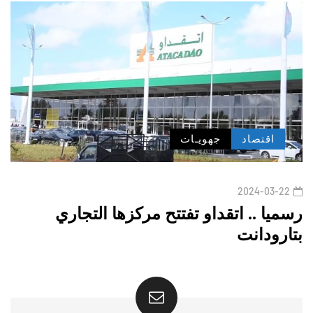
اقتصاد
جهويـات
2024-03-22
رسميا .. اتقداو تفتتح مركزها التجاري
بتارودانت