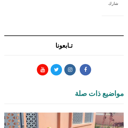
شارك
تـابعونا
مواضيع ذات صلة