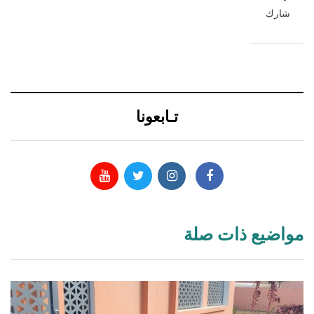
شارك
تـابعونا
مواضيع ذات صلة