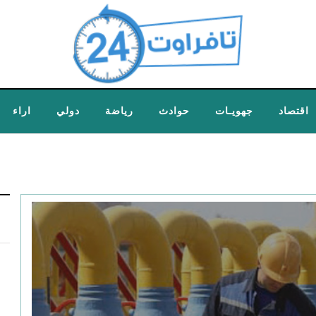
اقتصاد
جهويـات
حوادث
رياضة
دولي
اراء