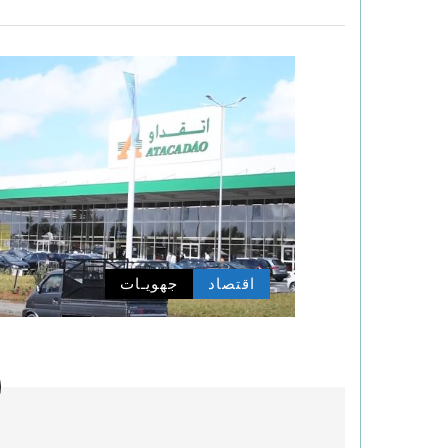
اقتصاد
جهويـات