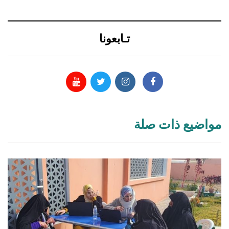
تـابعونا
مواضيع ذات صلة