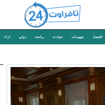
اقتصاد
جهويـات
حوادث
رياضة
دولي
اراء