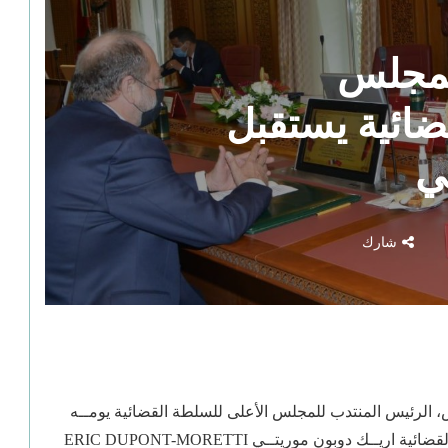
لمجلس
ضائية يستقبل
ي
شارك
الرئيس المنتدب للمجلس الأعلى للسلطة القضائية يومــه
الاثنين 07 دجنبر 2020 بمقر المجلس الأعلى للسلطــة القضائية اريــك دوبون موريتــي ERIC DUPONT-MORETTI