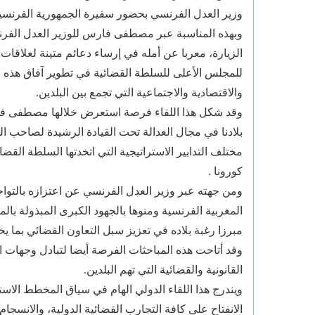
وزير العدل الفرنسي بحضور سفيرة الجمهورية الفرنسيـة بالمغرب 
وبهذه المناسبة عبر مصطفى فارس للوزير العدل الفرنس
الزيارة، معربا عن أمله في إرساء دعائم متينة لعلاقات 
للمجلس الأعلى للسلطة القضائية في تطوير آفاق هذه ا
والاقتصادية والاجتماعية التي تجمع بين البلدين.
وقد شكل هذا اللقاء فرصة استعرض خلالها مصطفى فارس
بلادنا في مجال العدالة تحت القيادة الرشيدة لصاحب ال
مختلف التدابير الاستراتيجية التي اتخدتها السلطة القض
كورونا .
ومن جهته عبر وزير العدل الفرنسي عن اعتزازه بالتواج
المغربية الفرنسية ومنوها بالجهود الكبرى المبذولة 
مبرزا رغبة بلاده في تعزيز سبل التعاون القضائي بما يخ
وقد أتاحت هذه المباحثات الفرصة أيضا لتبادل وجهات 
القانونية والقضائية التي تهم البلدين.
ويندرج هذا اللقاء الدولي الهام في سياق المخطط الاس
الانفتاح على كافة التجارب القضائية الدولية، والانسجام