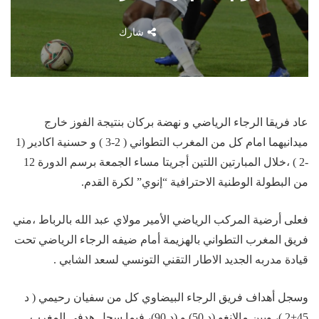
شارك
عاد فريقا الرجاء الرياضي و نهضة بركان بنتيجة الفوز خارج
ميدانيهما امام كل من المغرب التطواني ( 2-3 ) و حسنية اكادير (1
-2 ) ،خلال المبارتين اللتين أجريتا مساء الجمعة برسم الدورة 12
من البطولة الوطنية الاحترافية “إنوي” لكرة القدم.
فعلى أرضية المركب الرياضي الأمير مولاي عبد الله بالرباط ،مني
فريق المغرب التطواني بالهزيمة أمام ضيفه الرجاء الرياضي تحت
قيادة مدربه الجديد الاطار التقني التونسي لسعد الشابي .
وسجل أهداف فريق الرجاء البيضاوي كل من سفيان رحيمي ( د
45+2 )، وبين مالانغو (د 50) و (د 90)، فيما سجل هدفي المغرب