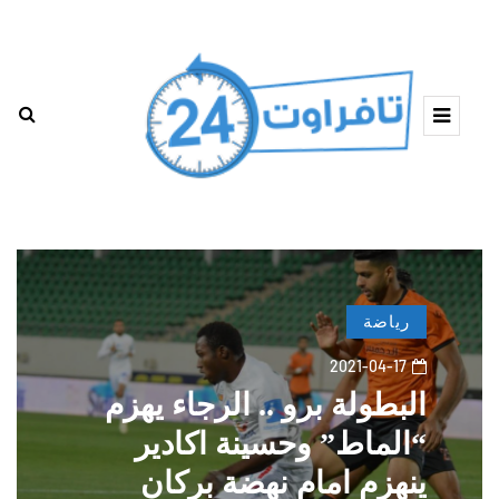
رياضة
2021-04-17
البطولة برو .. الرجاء يهزم
“الماط” وحسينة اكادير
ينهزم امام نهضة بركان