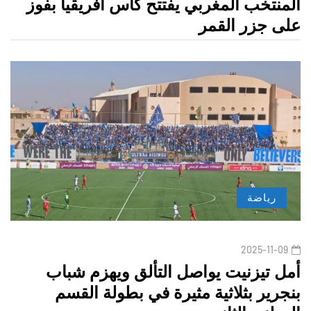
المنتخب المغربي يفتتح كأس افريقيا بفوز
على جزر القمر
رياضة
2025-11-09
أمل تيزنيت يواصل التألق ويهزم شباب
بنجرير بثلاثية مثيرة في بطولة القسم