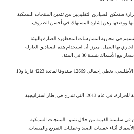
رارة ستمكن الصيادين التقليديين من تثمين المنتجات السمكية
ينها ووضعها رهن إشارة المستهلك في أحسن الظروف.
تسهم في محاربة الممارسات المحظورة الضارة بالبيئة
لجاري بها العمل، مبرزا أن استخدام هذه الصناديق العازلة
 الأسماك بنسبة 30 في المئة.
وذكر بأن توزيع هذه الصناديق بمناطق الصيد في شمال الأطلسي، يغطي إجمالي 12669 صندوقا لفائدة 4223 قاربا و13
وتم إطلاق عملية تزويد القوارب التقليدية بصناديق عازلة للحرارة، في عام 2013، التي تندرج في إطار استراتيجية
يين في سلسلة القيمة من خلال تثمين المنتجات السمكية
سماك أثناء عمليات الصيد وعمليات التفريغ والمبيعات.