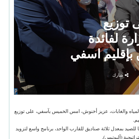
توزيع
رة لفائدة
ن بإقليم اسفي
شارك
والمياه والغابات، عزيز أخنوش، امس الخميس بآسفي، على توزيع
م.
، المخصصة لتزويد 1144 قاربا تقليديا للصيد بمعدل ثلاثة صناديق للقارب الواحد، برنامج واسع لتزويد
اتيجية (آليوتيس).