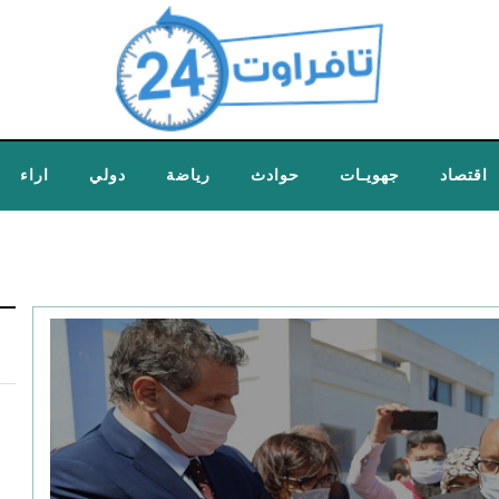
اقتصاد
جهويـات
حوادث
رياضة
دولي
اراء